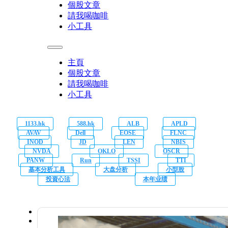
個股文章
請我喝咖啡
小工具
主頁
個股文章
請我喝咖啡
小工具
1133.hk
588.hk
ALB
APLD
AVAV
Dell
EOSE
FLNC
INOD
JD
LEN
NBIS
NVDA
OKLO
OSCR
PANW
Run
TSSI
TTI
基本分析工具
大盘分析
小型股
投資心法
本年业绩