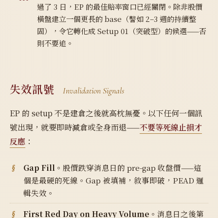
過了 3 日，EP 的最佳賠率窗口已經關閉。除非股價
橫盤建立一個更長的 base（譬如 2–3 週的持續整
固），令它轉化成 Setup 01（突破型）的候選——否
則不要追。
失效訊號
Invalidation Signals
EP 的 setup 不是建倉之後就高枕無憂。以下任何一個訊
號出現，就要即時減倉或全身而退——
不要等死線止損才
反應
：
Gap Fill。
股價跌穿消息日的 pre-gap 收盤價——這
個是最硬的死線。Gap 被填補，敘事即破，PEAD 邏
輯失效。
First Red Day on Heavy Volume。
消息日之後第