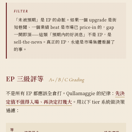
FILTER
「未被預期」是 EP 的命脈
。如果一個 upgrade 是街
知巷聞、一個業績 beat 是市場已 price-in 的，gap
一開即頂——這類「預期內的好消息」不是 EP，是
sell-the-news。真正的 EP，永遠是市場集體看漏了
的事。
EP 三級評等
A+ / B / C Grading
不是所有 EP 都應該全倉打。Qullamaggie 的紀律：
先決
定值不值得入場、再決定打幾大
。用以下 tier 系統做決策
過濾：
等