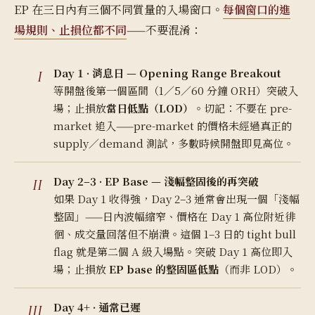
EP 在三日內有三個不同質量的入場窗口。
每個窗口的進
場規則、止損位都不同
——不要混淆：
Day 1 · 消息日 — Opening Range Breakout
等開盤後第一個區間（1／5／60 分鐘 ORH）突破入
場；止損放
當日低點（LOD）
。切記：
不要在 pre-
market 追入
——pre-market 的價格未經過真正的
supply／demand 測試，多數時候開盤即見高位。
Day 2–3 · EP Base — 淺幅整固後的再突破
如果 Day 1 收得強，Day 2–3 通常會出現一個「淺幅
整固」——日內波幅縮窄、價格在 Day 1 高位附近徘
徊、成交量回落但不崩潰。
這個 1–3 日的 tight bull
flag 就是第二個 A 級入場點
。突破 Day 1 高位即入
場；止損放
EP base 的整固區低點
（而非 LOD）。
Day 4+ · 通常已遲