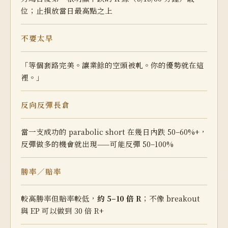
位；止損放當日最高點之上
不要太早
「等個套路完美。讓業餘的空頭被軋。你的優勢就在這
裡。」
反向反彈長倉
當一支成功的 parabolic short 在幾日內跌 50–60%+，
反彈做多的機會就出現——可能反彈 50–100%
勝率／賠率
較高勝率但賠率較低，
約 5–10 倍 R
；不像 breakout
與 EP 可以做到 30 倍 R+