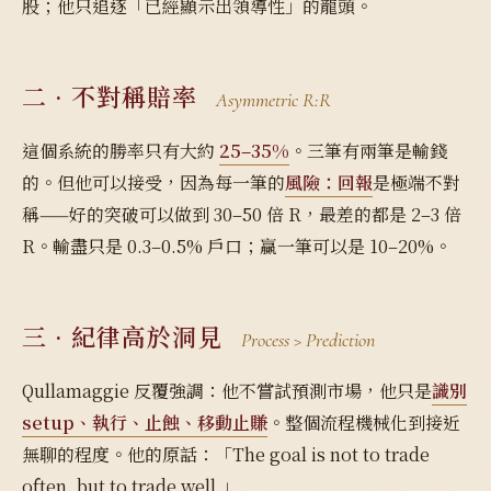
股；他只追逐「已經顯示出領導性」的龍頭。
二 · 不對稱賠率
Asymmetric R:R
這個系統的勝率只有大約
25–35%
。三筆有兩筆是輸錢
的。但他可以接受，因為每一筆的
風險：回報
是極端不對
稱——好的突破可以做到 30–50 倍 R，最差的都是 2–3 倍
R。輸盡只是 0.3–0.5% 戶口；贏一筆可以是 10–20%。
三 · 紀律高於洞見
Process > Prediction
Qullamaggie 反覆強調：他不嘗試預測市場，他只是
識別
setup、執行、止蝕、移動止賺
。整個流程機械化到接近
無聊的程度。他的原話：「The goal is not to trade
often, but to trade well.」