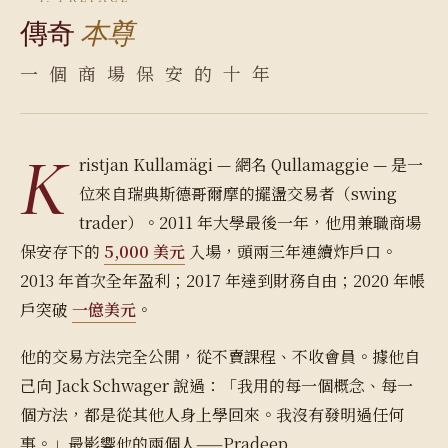
傳奇
本尊
一 個 商 場 保 安 的 十 年
K
ristjan Kullamägi — 網名 Qullamaggie — 是一
位來自瑞典斯德哥爾摩的擺盪交易者（swing
trader）。2011 年大學最後一年，他用兼職商場
保安存下的
5,000 美元
入場，頭兩三年連續炸戶口。
2013 年首次全年盈利；2017 年達到財務自由；2020 年帳
戶突破
一億美元
。
他的交易方法完全公開，從不賣課程、不收會員。據他自
己向 Jack Schwager 說過：「我用的每一個概念、每一
個方法，都是從其他人身上學回來。我沒有發明過任何
事。」最影響他的兩個人——Pradeep