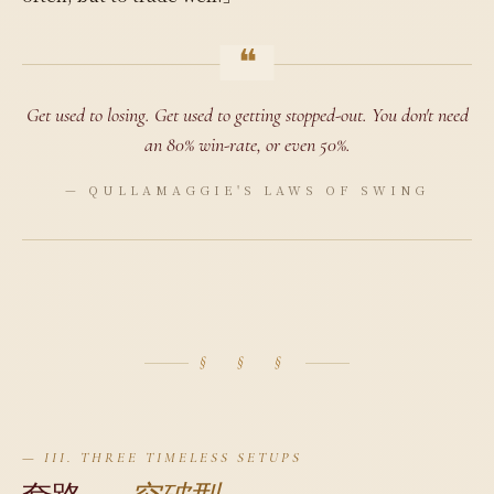
Get used to losing. Get used to getting stopped-out. You don't need
an 80% win-rate, or even 50%.
— QULLAMAGGIE'S LAWS OF SWING
§ § §
— III. THREE TIMELESS SETUPS