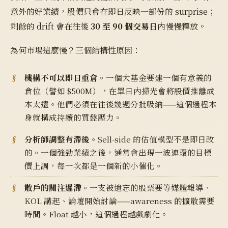
意外的好業績，股價只會在即日反映一部份的 surprise；
剩餘的 drift 會在往後
30 至 90 個交易日
內慢慢釋放。
為何市場這麼慢？三個結構性原因：
機構不可以即日重倉。
一個大基金要建一個有意義的
倉位（譬如 $500M），在單日內掃光會將股價推離成
本太遠。他們必須在往後幾週分批吸納——這個過程本
身就構成持續的買盤壓力。
分析師調整有滯後。
Sell-side 的估值模型不是即日改
的。一個強勁業績之後，通常會出現一波連環的目標
價上調，每一次都是一個新的小催化。
散戶的關注遲滯。
一支被遺忘的股票要等媒體報導、
KOL 講起、論壇開始討論——awareness 的擴散需要
時間。Float 越小，這個過程越戲劇化。