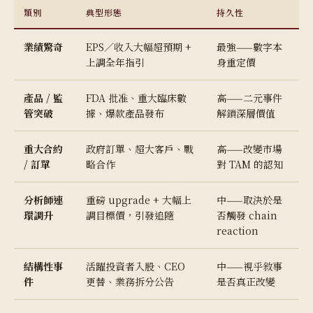
類別
典型形態
持久性
業績驚奇
EPS／收入大幅超預期 +
最強——數字本
上調全年指引
身重定價
產品 / 監
FDA 批准、重大臨床數
高——二元事件
管突破
據、爆款產品發布
解鎖深層價值
重大合約
政府訂單、超大客戶、戰
高——改變市場
/ 訂單
略合作
對 TAM 的認知
分析師連
重磅 upgrade + 大幅上
中——取決於是
環調升
調目標價，引發追隨
否觸發 chain
reaction
結構性事
活躍投資者入股、CEO
中——視乎敘事
件
更替、業務拆分公告
是否真正改變