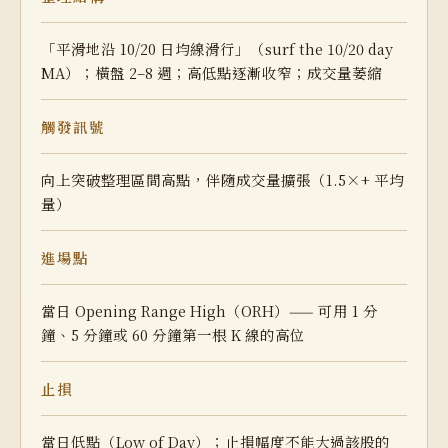
「平滑地沿 10/20 日均線滑行」（surf the 10/20 day
MA）；橫盤 2–8 週；高低點逐漸收窄；成交量萎縮
觸發訊號
向上突破整理區間高點，伴隨成交量擴張（1.5×+ 平均
量）
進場點
當日 Opening Range High（ORH）—— 可用 1 分
鐘、5 分鐘或 60 分鐘第一根 K 線的高位
止損
當日低點（Low of Day）；止損幅度不能大過該股的