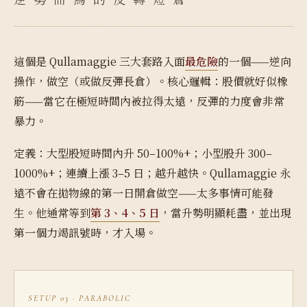
這個是 Qullamaggie 三大套路入面
最危險
的一個——逆向
操作，做空（或做反彈長倉）。核心邏輯：股價就好似橡
筋——當它在極短時間內被拉得太遠，反彈的力度會非常
暴力。
定義：大型股短時間內升 50–100%+；小型股升 300–
1000%+；連續上漲 3–5 日；越升越快。Qullamaggie 永
遠不會在拋物線的第一日開倉做空——太多事情可能發
生。他通常等到
第 3、4、5 日
，當升勢明顯耗盡，並出現
第一個力竭訊號時，才入場。
SETUP 03 · PARABOLIC