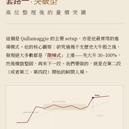
套路一 ·
突破型
高 位 整 理 後 的 量 價 突 圍
這個是 Qullamaggie 的主要 setup，亦是他最常用的進
場模式。他的核心觀察：研究過幾千支歷史大牛股之後，
發現絕大多數都是「
階梯式
」上漲——先大升 30–100%，
然後橫盤整固，再來下一段。我們要做的，就是在第二段
（或者第三、第四段）開始的瞬間入場。
Entry
tight consolidation
prior move +30~100%
10/20 EMA