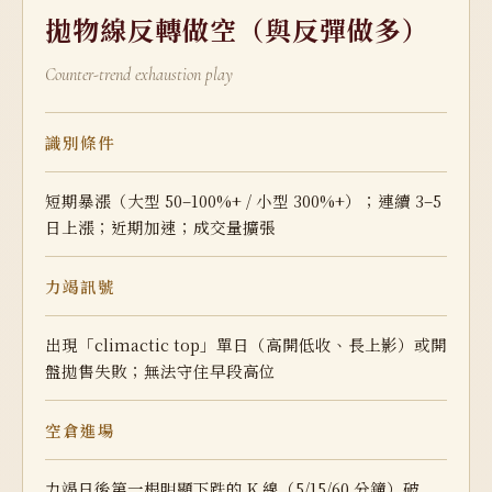
拋物線反轉做空（與反彈做多）
Counter-trend exhaustion play
識別條件
短期暴漲（大型 50–100%+ / 小型 300%+）；連續 3–5
日上漲；近期加速；成交量擴張
力竭訊號
出現「climactic top」單日（高開低收、長上影）或開
盤拋售失敗；無法守住早段高位
空倉進場
力竭日後第一根明顯下跌的 K 線（5/15/60 分鐘）破