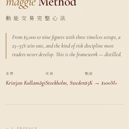
maggie
Method
動 能 交 易 完 整 心 法
From $5,000 to nine figures with three timeless setups, a
25–35% win rate, and the kind of risk discipline most
traders never develop. This is the framework — distilled.
本尊
地域
戰績
Kristjan Kullamägi
Stockholm, Sweden
$5K → $100M+
— I. PREFACE