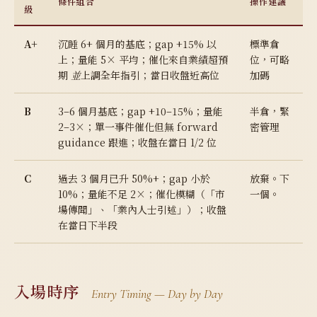
條件組合
操作建議
級
A+
沉睡 6+ 個月的基底；gap +15% 以
標準倉
上；量能 5× 平均；催化來自業績超預
位，可略
期
並
上調全年指引；當日收盤近高位
加碼
B
3–6 個月基底；gap +10–15%；量能
半倉，緊
2–3×；單一事件催化但無 forward
密管理
guidance 跟進；收盤在當日 1/2 位
C
過去 3 個月已升 50%+；gap 小於
放棄。下
10%；量能不足 2×；催化模糊（「市
一個。
場傳聞」、「業內人士引述」）；收盤
在當日下半段
入場時序
Entry Timing — Day by Day