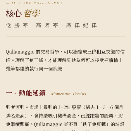
— II. CORE PHILOSOPHY
核心
哲學
低 勝 率 · 高 賠 率 · 鐵 律 紀 律
Qullamaggie 的交易哲學，可以濃縮成三條相互交織的信
條。理解了這三條，才能理解到他為何可以接受連續輸十
幾筆都繼續執行同一個系統。
一 · 動能延續
Momentum Persists
強者恆強。市場上最強的 1–2% 股票（過去 1、3、6 個月
排名最高），會持續吸引機構資金，已經跑贏的股票，將
會繼續跑贏。Qullamaggie 從不買「跌了會反彈」的垃圾