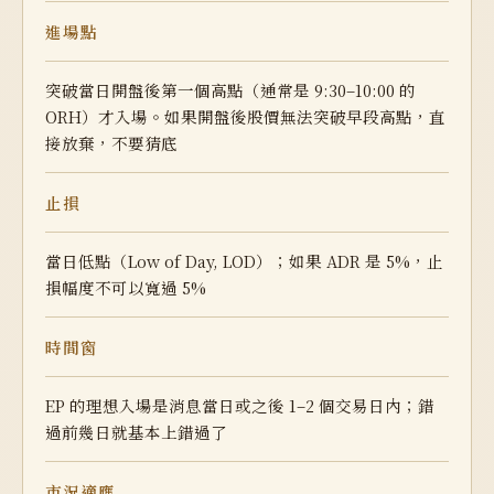
進場點
突破當日
開盤後第一個高點
（通常是 9:30–10:00 的
ORH）才入場。如果開盤後股價無法突破早段高點，
直
接放棄
，不要猜底
止損
當日低點（Low of Day, LOD）；如果 ADR 是 5%，止
損幅度不可以寬過 5%
時間窗
EP 的理想入場是
消息當日
或之後 1–2 個交易日內；錯
過前幾日就基本上錯過了
市況適應