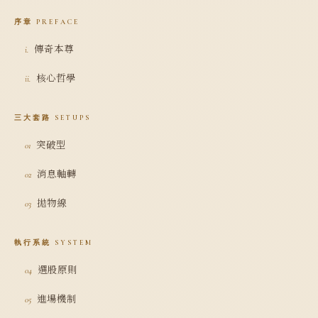
序章 PREFACE
傳奇本尊
i.
核心哲學
ii.
三大套路 SETUPS
突破型
01
消息軸轉
02
拋物線
03
執行系統 SYSTEM
選股原則
04
進場機制
05